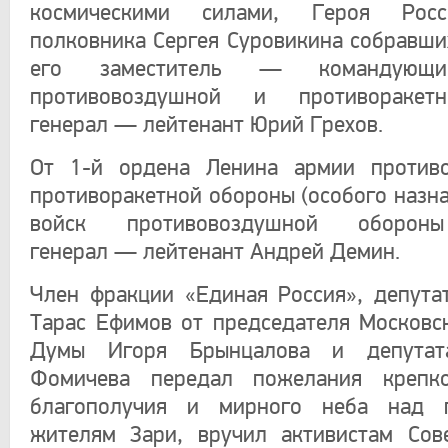
космическими силами, Героя Росс
полковника Сергея Суровикина собравши
его заместитель — командующи
противовоздушной и противоракет
генерал — лейтенант Юрий Грехов.
От 1-й ордена Ленина армии против
противоракетной обороны (особого назна
войск противовоздушной оборон
генерал — лейтенант Андрей Демин.
Член фракции «Единая Россия», депут
Тарас Ефимов от председателя Московс
Думы Игоря Брынцалова и депутат
Фомичева передал пожелания крепко
благополучия и мирного неба над 
жителям Зари, вручил активистам Сов